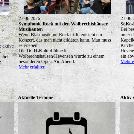
27.06.2026
21.06.
Symphonic Rock mit den Wolbrechtshäuser
SoKo-B
Musikanten
Bei be
Wenn Blasmusik auf Rock trifft, entsteht ein
unter 
Konzert, das man nicht erklären kann. Man muss
Kapell
es erleben.
Kirche
 aktive
Die DGH-Kulturbühne in
Hevens
,
Wolbrechtshausen/Hevensen wurde zu einem
ein ab
dabei
besonderen Open-Air-Abend.
Mehr e
n
Mehr erfahren
Aktuelle Termine
Aktiv