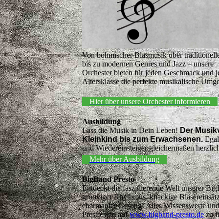
Von böhmischer Blasmusik über traditionell
bis zu modernen Genres und Jazz – unsere
Orchester bieten für jeden Geschmack und j
Altersklasse die perfekte musikalische Umg
Hier über unsere Orchester informieren
Ausbildung
Lass die Musik in Dein Leben!
Der Musikv
Kleinkind bis zum Erwachsenen.
Egal
und Wiedereinsteiger gleichermaßen herzlic
Mehr über Ausbildung
BigBand Presto
Entdeckt die faszinierende Welt unserer Bi
grooviger Rhythmus, knackige Bläsereinsätz
charmanter Gesang! Alles Wissenswerte u
Presto sind auf
www.bigband-presto.de
zu f