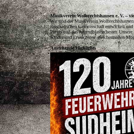
Musikverein Wolbrechtshausen e. V. – vi
Wir sind der Musikverein Wolbrechtshausen 
musikalischen Gemeinschaft entwickelt und 
Presto und das Jugendblasorchester. Unsere 
Kinder und Erwachsene gleichermaßen Möglic
Anstehende Highlights