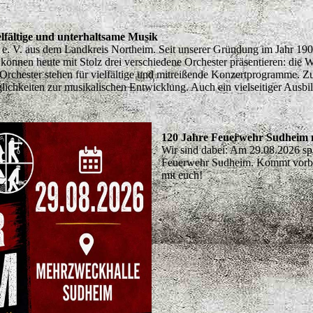
elfältige und unterhaltsame Musik
e. V. aus dem Landkreis Northeim. Seit unserer Gründung im Jahr 1909 
können heute mit Stolz drei verschiedene Orchester präsentieren: die
Orchester stehen für vielfältige und mitreißende Konzertprogramme. Zu
hkeiten zur musikalischen Entwicklung. Auch ein vielseitiger Ausbildu
120 Jahre Feuerwehr Sudheim 
Wir sind dabei: Am 29.08.2026 sp
Feuerwehr Sudheim. Kommt vorbei
mit euch!